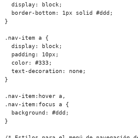
  display: block;

  border-bottom: 1px solid #ddd;

}

.nav-item a {

  display: block;

  padding: 10px;

  color: #333;

  text-decoration: none;

}

.nav-item:hover a,

.nav-item:focus a {

  background: #ddd;

}

/* Estilos para el menú de navegación de