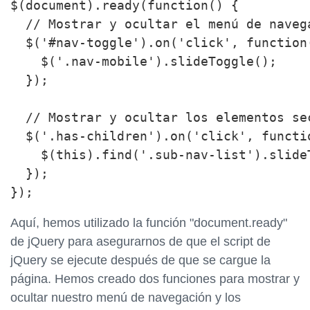
$(document).ready(function() {

  // Mostrar y ocultar el menú de naveg
  $('#nav-toggle').on('click', function(
    $('.nav-mobile').slideToggle();

  });

  // Mostrar y ocultar los elementos se
  $('.has-children').on('click', functio
    $(this).find('.sub-nav-list').slideT
  });

Aquí, hemos utilizado la función "document.ready"
de jQuery para asegurarnos de que el script de
jQuery se ejecute después de que se cargue la
página. Hemos creado dos funciones para mostrar y
ocultar nuestro menú de navegación y los