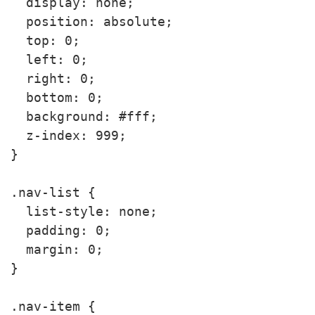
  display: none;

  position: absolute;

  top: 0;

  left: 0;

  right: 0;

  bottom: 0;

  background: #fff;

  z-index: 999;

}

.nav-list {

  list-style: none;

  padding: 0;

  margin: 0;

}

.nav-item {
