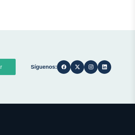
Síguenos:
r