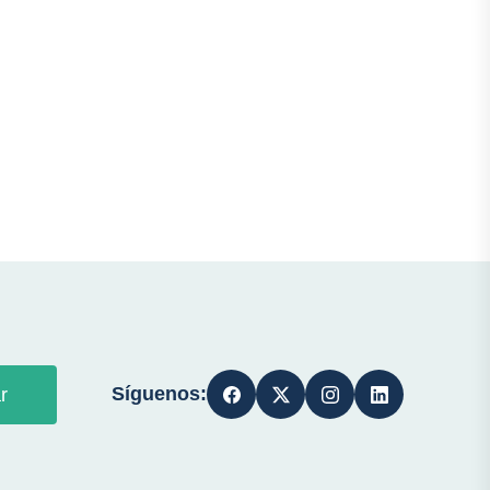
Síguenos:
r